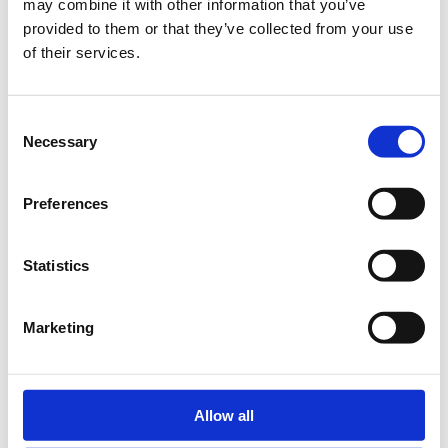
may combine it with other information that you’ve
provided to them or that they’ve collected from your use
of their services.
Ben jij enthousiast, leergierig en initiatiefrijk en
spreekt het jou aan om te ervaren wat het is om
onderdeel te zijn van een vooruitstrevend
Consent
onderzoeksinstituut op het gebied van water en
Necessary
Selection
ondergrond? Heb jij daarnaast de passie om bij te
dragen aan het ontwikkelen van slimme
oplossingen, innovaties en applicaties voor
Preferences
mensen, milieu en maatschappij? Dan biedt
Deltares de leeromgeving en het carrière pad waar
Statistics
jij naar op zoek bent!
Marketing
Allow all