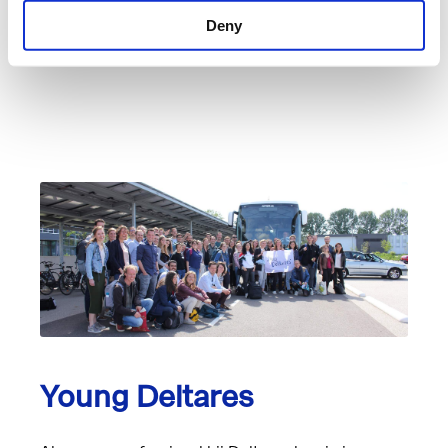
Ga direct naar vacatures
Deny
Young Deltares