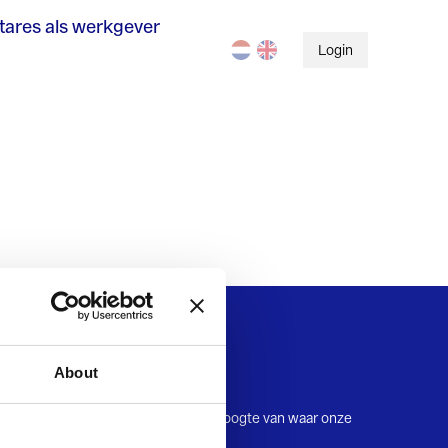
tares als werkgever
Login
Contact
About
Neem contact op
Blijf via social media op de hoogte van waar onze
experts mee bezig zijn.