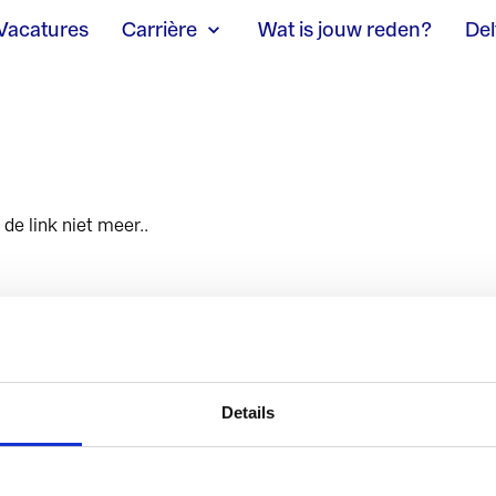
Vacatures
Carrière
Wat is jouw reden?
Del
de link niet meer..
Kijk en luister
Details
Podcasts
Webinars